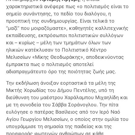
χαρακτηριστικά ανέφερε πως «ο πολιτισμός είναι το
σημείο συνάντησης, το πεδίο του διαλόγου, η
προοπτική της συνδημιουργίας. Είναι τελικά το
“μαζί” που μοιραζόμαστε», καθηγητές καλλιτεχνικής
εκπαίδευσης, εκπρόσωποι πολιτιστικών συλλόγων
και – κυρίως – μέλη των τμημάτων όλων των
ηλικιών κατέκλυσαν το Πολιτιστικό Κέντρο
Μελισσίων «Μίκης Θεοδωράκης», αποδεικνύοντας
έμπρακτα πως ο πολιτισμός αποτελεί
αδιαπραγμάτευτο όρο της ποιότητας ζωής μας.
Την εκδήλωση άνοιξαν εορταστικά τα μέλη της
Μικτής Χορωδίας του Δήμου Πεντέλης, υπό τη
διεύθυνση του μαέστρου Χαράλαμπου Μιχαηλίδη και
με τη συνοδεία του Σάββα Σοράνογλου. Την πίτα
ευλόγησε ο πατέρας Βασίλειος από τον Ιερό Ναό
Αγίου Γεωργίου Μελισσίων, ο οποίος στην ομιλία του
υπογράμμισε τη σημασία της παιδείας και της
προσφοράς φωτεινών ανθρώπων σε κάθε