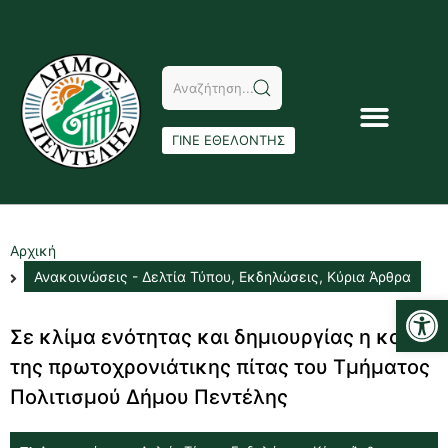
ΓΙΝΕ ΕΘΕΛΟΝΤΗΣ
Αρχική
Ανακοινώσεις - Δελτία Τύπου
,
Εκδηλώσεις
,
Κύρια Άρθρα
Αν
Σε κλίμα ενότητας και δημιουργίας η κοπή
της πρωτοχρονιάτικης πίτας του Τμήματος
Πολιτισμού Δήμου Πεντέλης