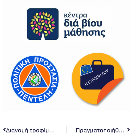
Διανομή τροφίμων σε ευπαθείς ομάδες από το Κοινωνικό Παντοπωλείο του Δήμου Πεντέλης
Πραγματοποιήθηκε με επιτυχία η εκδήλωση «Shine Within» του Κέντρου Ημέρας Παιδιού & Εφήβου ΘΑΛΠΟΣ