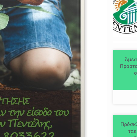
Άμεσ
Προστα
σ
Πρόσκ
τακ