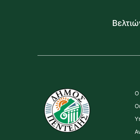
Βελτιώ
Ο
Ο
Υ
Α