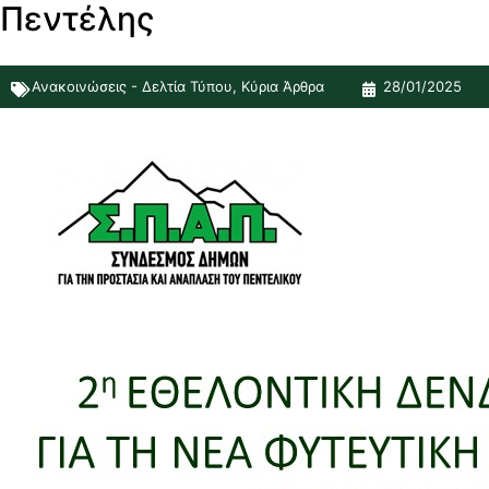
Πεντέλης
Ανακοινώσεις - Δελτία Τύπου
,
Κύρια Άρθρα
28/01/2025