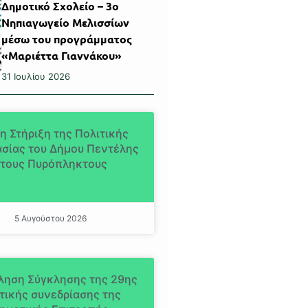
Δημοτικό Σχολείο – 3ο
Νηπιαγωγείο Μελισσίων
μέσω του προγράμματος
«Μαριέττα Γιαννάκου»
31 Ιουλίου 2026
η Στήριξη της Πολιτικής
σίας του Δήμου Πεντέλης
τους Πυρόπληκτους
5 Αυγούστου 2026
ληση Σύγκλησης της 29ης
τικής συνεδρίασης της