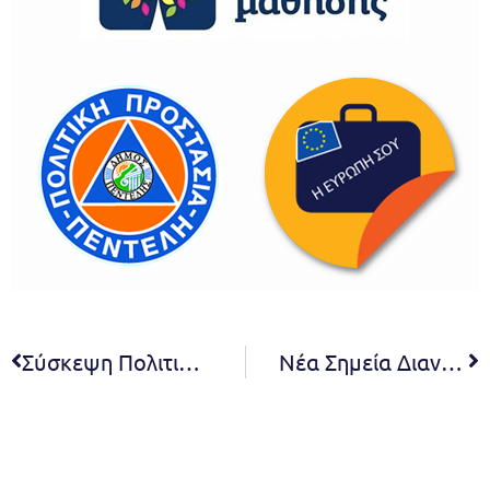
Σύσκεψη Πολιτικής Προστασίας Δήμου Πεντέλης Μέτρα Ανταπόκρισης για τη χιονόπτωση
Νέα Σημεία Διανομής αλατιού στα τρία Δημοτικά Καταστήματα – Πεντέλης, Νέας Πεντέλης, Μελισσίων