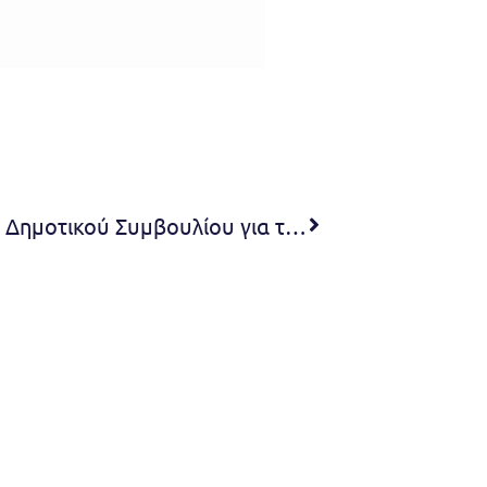
4η Συνεδρίαση (Έκτακτη) του Δημοτικού Συμβουλίου για το 2023 – 23.01.2023 – 18:00 (Video)