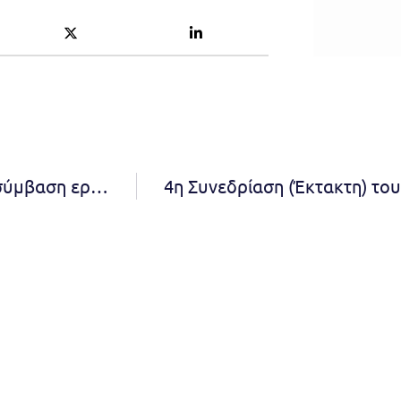
Ανακοίνωση ΣΟΧ1/2023 για την πρόσληψη με σύμβαση εργασίας ιδιωτικού δικαίου 8μηνης διάρκειας δέκα πέντε (15) ατόμων, ήτοι δύο (2) ατόμων κλάδου/ειδικότητας ΔΕ Οδηγών και δεκατριών (13) ατόμων κλάδου/ειδικότητας ΥΕ Εργατών Καθαριότητας Συνοδών Απορριμματοφόρων.