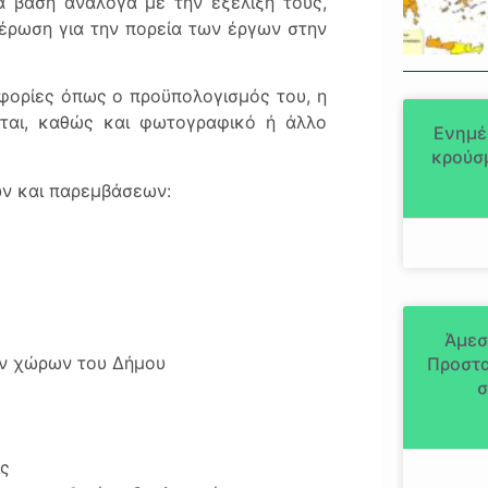
α βάση ανάλογα με την εξέλιξή τους,
μέρωση για την πορεία των έργων στην
οφορίες όπως ο προϋπολογισμός του, η
κεται, καθώς και φωτογραφικό ή άλλο
Ενημέ
κρούσμ
ων και παρεμβάσεων:
Άμεσ
ων χώρων του Δήμου
Προστα
σ
ις