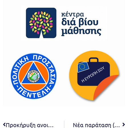
Προκήρυξη ανοικτού ηλεκτρονικού διαγωνισμού για τη “συλλογή, επεξεργασία και μεταφορά κλαδιών, συλλογή και μεταφορά ογκωδών και υλικών κατεδαφίσεων και μεταφορά στερεών αποβλήτων” του Δήμου Πεντέλης
Νέα παράταση (τελευταία) προθεσμίας υποβολής δικαιολογητικών για το Μητρώο Αθλητικών Σωματείων Δήμου Πεντέλης