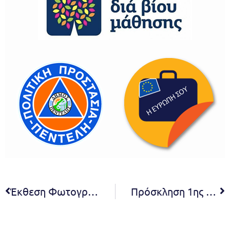
Έκθεση Φωτογραφίας “HOLY” της Σοφίας Τζιράρκα – Δευτέρα 30/1 και ώρα 19:00 στο Μέγαρο Δουκίσσης Πλακεντίας
Πρόσκληση 1ης συνεδρίασης Ε.Π.Ζ. 2023