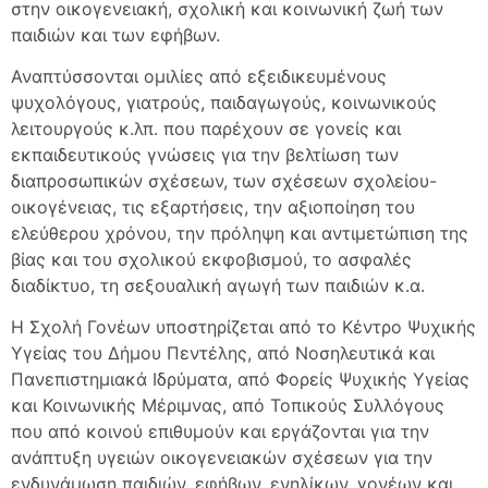
στην οικογενειακή, σχολική και κοινωνική ζωή των
παιδιών και των εφήβων.
Αναπτύσσονται ομιλίες από εξειδικευμένους
ψυχολόγους, γιατρούς, παιδαγωγούς, κοινωνικούς
λειτουργούς κ.λπ. που παρέχουν σε γονείς και
εκπαιδευτικούς γνώσεις για την βελτίωση των
διαπροσωπικών σχέσεων, των σχέσεων σχολείου-
οικογένειας, τις εξαρτήσεις, την αξιοποίηση του
ελεύθερου χρόνου, την πρόληψη και αντιμετώπιση της
βίας και του σχολικού εκφοβισμού, το ασφαλές
διαδίκτυο, τη σεξουαλική αγωγή των παιδιών κ.α.
Η Σχολή Γονέων υποστηρίζεται από το Κέντρο Ψυχικής
Υγείας του Δήμου Πεντέλης, από Νοσηλευτικά και
Πανεπιστημιακά Ιδρύματα, από Φορείς Ψυχικής Υγείας
και Κοινωνικής Μέριμνας, από Τοπικούς Συλλόγους
που από κοινού επιθυμούν και εργάζονται για την
ανάπτυξη υγειών οικογενειακών σχέσεων για την
ενδυνάμωση παιδιών, εφήβων, ενηλίκων, γονέων και