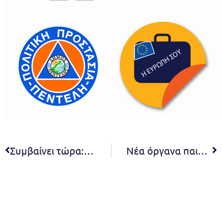
Συμβαίνει τώρα: Εργασίες υπογείωσης δικτύου ρεύματος και εργασίες φυσικού αερίου
Νέα όργανα παιδικής χαράς σε Νηπιαγωγεία της πόλης