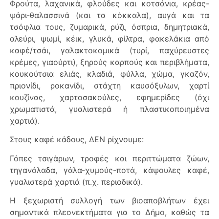
Φρούτα, λαχανικά, φλούδες και κοτσάνια, κρέας-
ψάρι-θαλασσινά (και τα κόκκαλα), αυγά και τα
τσόφλια τους, ζυμαρικά, ρύζι, όσπρια, δημητριακά,
αλεύρι, ψωμί, κέικ, γλυκά, φίλτρα, φακελάκια από
καφέ/τσάι, γαλακτοκομικά (τυρί, παχύρευστες
κρέμες, γιαούρτι), ξηρούς καρπούς και περιβλήματα,
κουκούτσια ελιάς, κλαδιά, φύλλα, χώμα, γκαζόν,
πριονίδι, ροκανίδι, στάχτη καυσόξυλων, χαρτί
κουζίνας, χαρτοσακούλες, εφημερίδες (όχι
χρωματιστά, γυαλιστερά ή πλαστικοποιημένα
χαρτιά).
Στους καφέ κάδους, ΔΕΝ ρίχνουμε:
Γόπες τσιγάρων, τροφές και περιττώματα ζώων,
τηγανόλαδα, γάλα-χυμούς-ποτά, κάψουλες καφέ,
γυαλιστερά χαρτιά (π.χ. περιοδικά).
Η ξεχωριστή συλλογή των βιοαποβλήτων έχει
σημαντικά πλεονεκτήματα για το Δήμο, καθώς τα