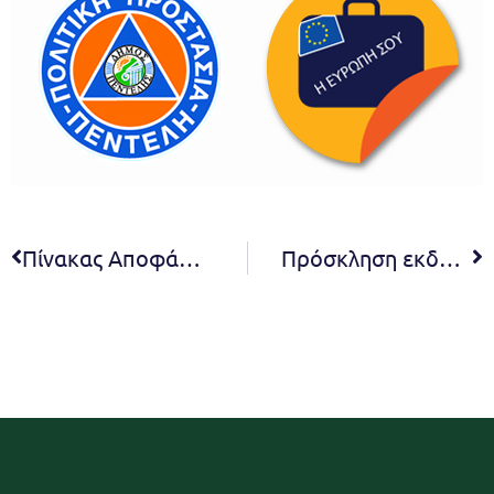
Πίνακας Αποφάσεων 4ης συνεδρίασης Δ.Σ. 2021
Πρόσκληση εκδήλωσης ενδιαφέροντος με τίτλο «Τροφές για τα αδέσποτα ζώα του Δήμου Πεντέλης»