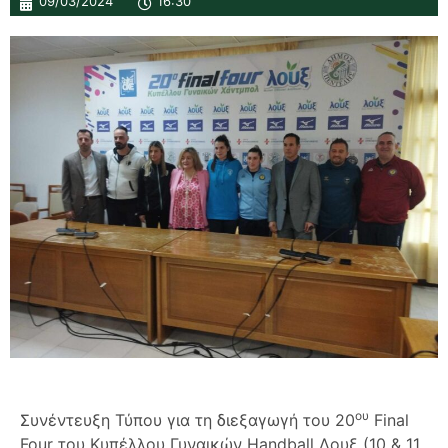
09/03/2024
16:30
ου
Συνέντευξη Τύπου για τη διεξαγωγή του 20
Final
Four του Κυπέλλου Γυναικών Handball Λουξ (10 & 11