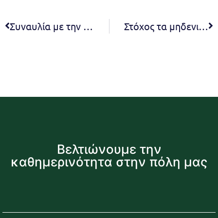
Συναυλία με την Ήβη Αδάμου και άναμμα Χριστουγεννιάτικου Δένδρου στο Δήμο Πεντέλης – Σάββατο 9 Δεκεμβρίου και Ώρα 8:00 μ.μ. – Πλατεία Μικρασιατών (Αγίου Γεωργίου), Μελίσσια
Στόχος τα μηδενικά απόβλητα για τα καφέ, μπαρ και εστιατόρια του Δήμου Πεντέλης με τη χρήση της ψηφιακής πλατφόρμας Zero Waste Future
Βελτιώνουμε την
καθημερινότητα στην πόλη μας