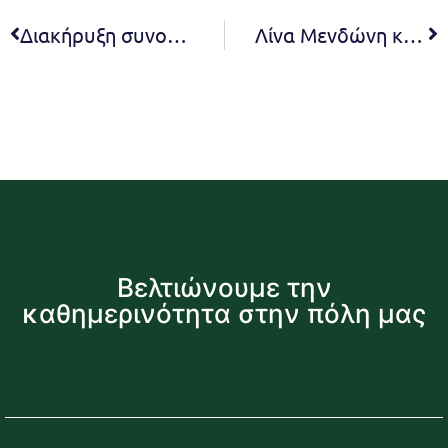
Διακήρυξη συνοπτικού διαγωνισμού με τίτλο «ΜΕΛΕΤΗ ΑΣΤΙΚΗΣ ΑΝΑΠΛΑΣΗΣ ΠΕΡΙΟΧΩΝ ΜΕΛΙΣΣΙΩΝ, ΝΕΑΣ ΠΕΝΤΕΛΗΣ & ΠΕΝΤΕΛΗΣ»
Λίνα Μενδώνη και Γιώργος Αμυράς επισκέφθηκαν το Αρχαίο Λατομείο, μετά από πρόσκληση της Δημάρχου Δήμητρας Κεχαγιά για το συντονισμό του σχεδίου ανάδειξης του πολιτιστικού πλούτου του Πεντελικού. Δήμητρα Κεχαγιά: Συνεργαζόμαστε αποτελεσματικά με τα αρμόδια Υπουργεία για να αναδείξουμε τα πολιτιστικά και περιβαλλοντικά στοιχεία του Πεντελικού
Βελτιώνουμε την
καθημερινότητα στην πόλη μας