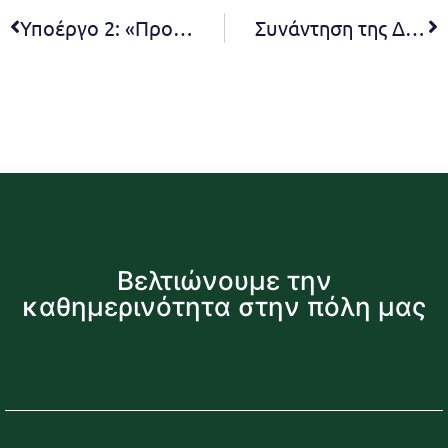
Υποέργο 2: «Προμήθεια ολοκληρωμένου συστήματος εντοπισμού πυρκαγιών στο Δήμο Πεντέλης» TMHMA 1«Προμήθεια εξοπλισμού παρακολούθησης δασικών πυρκαγιών σε πραγματικό χρόνο συμπεριλαμβανομένου εξοπλισμού Κέντρου Επιχειρήσεων
Συνάντηση της Δημάρχου Πεντέλης με ειδικό κλιμάκιο του Υπουργείου Προστασίας του Πολίτη και της ΕΛ.ΑΣ. για θέματα ασφάλειας
Βελτιώνουμε την
καθημερινότητα στην πόλη μας