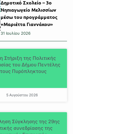
Δημοτικό Σχολείο – 3ο
Νηπιαγωγείο Μελισσίων
μέσω του προγράμματος
«Μαριέττα Γιαννάκου»
31 Ιουλίου 2026
η Στήριξη της Πολιτικής
σίας του Δήμου Πεντέλης
τους Πυρόπληκτους
5 Αυγούστου 2026
ληση Σύγκλησης της 29ης
τικής συνεδρίασης της