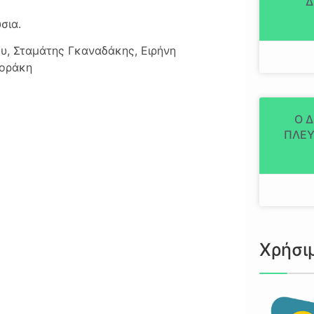
Δ
σια.
υ, Σταμάτης Γκαναδάκης, Ειρήνη
Μοράκη
Ο 
ΠΛΕΥ
Χρήσι