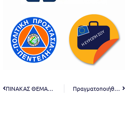
ΠΙΝΑΚΑΣ ΘΕΜΑΤΩΝ ΠΟΥ ΣΥΖΗΤΗΘΗΚΑΝ ΣΤΗΝ 22η ΤΑΚΤΙΚΗ ΣΥΝΕΔΡΙΑΣΗ ΔΙΑ ΖΩΣΗΣ ΤΗΣ ΔΗΜΟΤΙΚΗΣ ΕΠΙΤΡΟΠΗΣ
Πραγματοποιήθηκαν τα εγκαίνια της ομαδικής εικαστικής έκθεσης «Φως, Σκιά, Συμπτώσεις» στο Μέγαρο Δουκίσσης Πλακεντίας