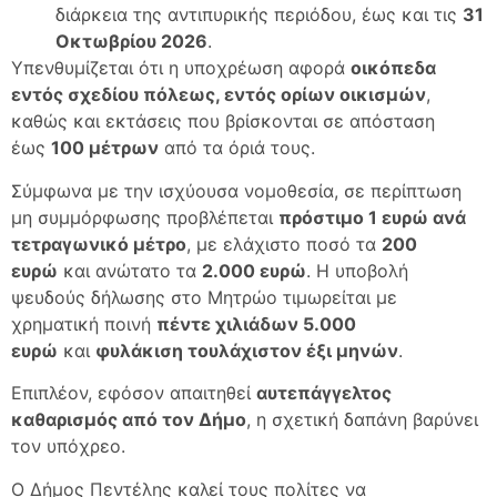
διάρκεια της αντιπυρικής περιόδου, έως και τις
31
Οκτωβρίου 2026
.
Υπενθυμίζεται ότι η υποχρέωση αφορά
οικόπεδα
εντός σχεδίου πόλεως, εντός ορίων οικισμών
,
καθώς και εκτάσεις που βρίσκονται σε απόσταση
έως
100 μέτρων
από τα όριά τους.
Σύμφωνα με την ισχύουσα νομοθεσία, σε περίπτωση
μη συμμόρφωσης προβλέπεται
πρόστιμο 1 ευρώ ανά
τετραγωνικό μέτρο
, με ελάχιστο ποσό τα
200
ευρώ
και ανώτατο τα
2.000 ευρώ
. Η υποβολή
ψευδούς δήλωσης στο Μητρώο τιμωρείται με
χρηματική ποινή
πέντε χιλιάδων 5.000
ευρώ
και
φυλάκιση τουλάχιστον έξι μηνών
.
Επιπλέον, εφόσον απαιτηθεί
αυτεπάγγελτος
καθαρισμός από τον Δήμο
, η σχετική δαπάνη βαρύνει
τον υπόχρεο.
Ο Δήμος Πεντέλης καλεί τους πολίτες να