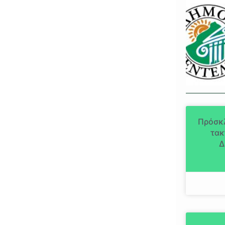
Πρόσκ
τακ
Δ