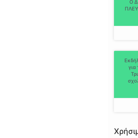
Ο 
ΠΛΕΥ
Εκδήλ
για
Τρ
σχο
Χρήσι