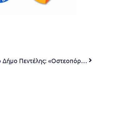
Εκδήλωση – Συζήτηση από το Δήμο Πεντέλης: «Οστεοπόρωση: Πρόληψη και Θεραπεία»