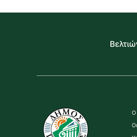
Βελτιώ
Ο
Ο