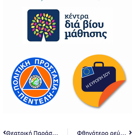
Θεατρική Παράσταση “Δελησταύρου και Υιός”
Φθηνότερο ρεύμα και φυσικό αέριο για το Δήμο Πεντέλης μετά τη διενέργεια του διεθνούς διαγωνισμού