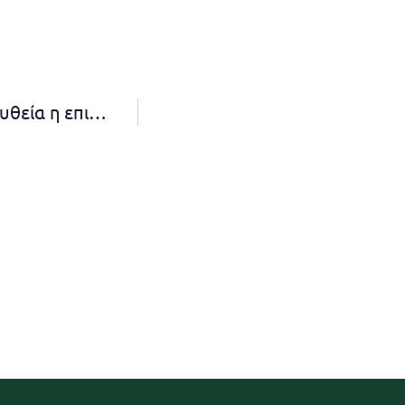
Επικοινωνία Κεχαγιά-Μανουσάκη: Στην τελική ευθεία η επιλογή αναδόχου για τη μεταφορά των πυλώνων στη Νέα Πεντέλη