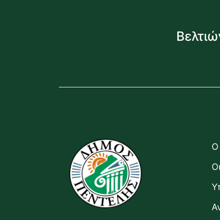
Βελτιώ
Ο
Ο
Υ
Α