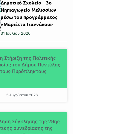
Δημοτικό Σχολείο – 3ο
Νηπιαγωγείο Μελισσίων
μέσω του προγράμματος
«Μαριέττα Γιαννάκου»
31 Ιουλίου 2026
η Στήριξη της Πολιτικής
σίας του Δήμου Πεντέλης
τους Πυρόπληκτους
5 Αυγούστου 2026
ληση Σύγκλησης της 29ης
τικής συνεδρίασης της