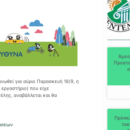
Άμεσ
Προστα
σ
ωθεί για αύριο Παρασκευή 18/9, η
 εργαστήριο) που είχε
έλης, αναβάλλεται και θα
Πρόσκ
τακ
άσεων