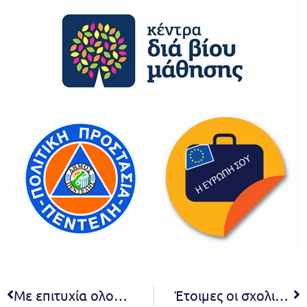
Με επιτυχία ολοκληρώθηκε η διεξαγωγή Rapid Test ανίχνευσης Covid-19 στο Δήμο Πεντέλης
Έτοιμες οι σχολικές υποδομές του Δήμου Πεντέλης να υποδεχθούν μαθητές και εκπαιδευτικούς. Ανοίγουν και οι Βρεφονηπιακοί Σταθμοί. Δήμητρα Κεχαγιά: Η ασφάλεια μαθητών και εκπαιδευτικών μέσα και έξω από τα σχολικά κτήρια αποτελεί κύριο μέλημά μας