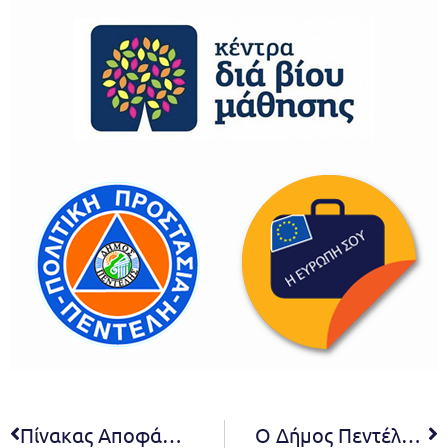
Πίνακας Αποφάσεων Σ.Ε. β΄ βάθμιας εκπαίδευσης 04/2020
Ο Δήμος Πεντέλης ενημερώνει και καταδικάζει τα φαινόμενα δηλητηρίασης ζώων