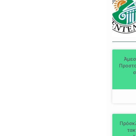
Άμεσ
Προστα
σ
Πρόσκ
τακ