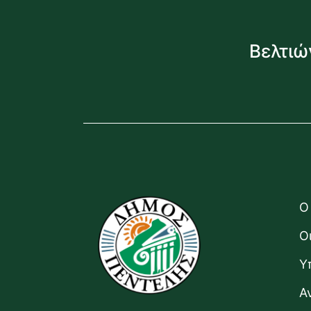
Βελτιώ
Ο
Ο
Υ
Α