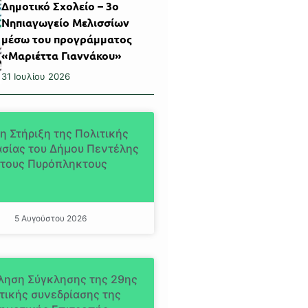
Δημοτικό Σχολείο – 3ο
Νηπιαγωγείο Μελισσίων
μέσω του προγράμματος
«Μαριέττα Γιαννάκου»
31 Ιουλίου 2026
η Στήριξη της Πολιτικής
σίας του Δήμου Πεντέλης
τους Πυρόπληκτους
5 Αυγούστου 2026
ληση Σύγκλησης της 29ης
τικής συνεδρίασης της