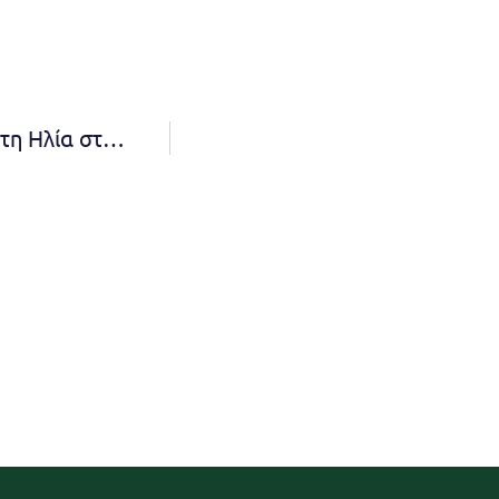
Εθελοντικός Καθαρισμός στο Λόφο του Προφήτη Ηλία στη Νέα Πεντέλη από το Εθελοντικό Κλιμάκιο Πολιτικής Προστασίας – Κυριακή 23/4 – 10 π.μ.