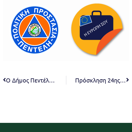
Ο Δήμος Πεντέλης συμμετέχει στην κινητοποίηση για τα Δικαιώματα των Παιδιών με την ευκαιρία της Παγκόσμιας Ημέρας στις 20 Νοεμβρίου. Σε εξέλιξη το πρόγραμμα της Δημοτικής Αρχής που απευθύνεται στα παιδιά
Πρόσκληση 24ης τακτικής συνεδρίασης Δ.Σ. 2020