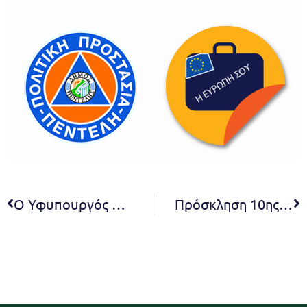
Ο Υφυπουργός Περιβάλλοντος Γιώργος Αμυράς και η Δήμαρχος Πεντέλης Δήμητρα Κεχαγιά, παρουσιάζουν την πρότυπη αποκατάσταση – αναδάσωση του δάσους στην Καλλιθέα Πεντέλης – Πέμπτη 4/5 & ώρα 6 μ.μ
Πρόσκληση 10ης συνεδρίασης Δ.Σ. 2023