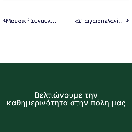
Μουσική Συναυλία: Σεργιάνι στην Παράδοση – Κυριακή 16 Ιουλίου και ώρα 20:30 – Πλατεία Ιερού Ναού Αγίας Μαρίνας
«Σ’ αιγαιοπελαγίτικο πηγαίνω ακρογιάλι», Νησιώτικα Τραγούδια και Χοροί από το μουσικό σχήμα Ξέφραγο Αμπέλι – Δευτέρα 17 Ιουλίου στις 9 μ.μ. στην Πλατεία Νέας Πεντέλης
Βελτιώνουμε την
καθημερινότητα στην πόλη μας