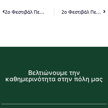
2ο Φεστιβάλ Πεντελικού Όρους (12/07 – 09/09) – Πρόγραμμα Εκδηλώσεων
2ο Φεστιβάλ Πεντελικού Όρους: Μουσική Παράσταση “Ο Τελευταίος Παλαιολόγος”, από την Ομοσπονδία Συλλόγων Ιεροψαλτών Ελλάδος, Τρίτη 18 Ιουλίου & ώρα 20:30 στην Ιερά Μονή Πεντέλης
Βελτιώνουμε την
καθημερινότητα στην πόλη μας