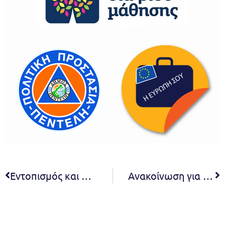
Εντοπισμός και άμεση κατάσβεση εστίας φωτιάς εντός του νοσοκομείου πρώην Παπαδημητρίου
Ανακοίνωση για την πρόσληψη προσωπικού με σύμβαση εργασίας ιδιωτικού δικαίου ορισμένου χρόνου, διάρκειας ενάμιση (1,5) μηνών για την αντιμετώπιση κατεπειγουσών και έκτακτων εποχικών αναγκών για την Καθαριότητα των χώρων -εγκαταστάσεων δράσεων της καλοκαιρινής δημιουργικής απασχόλησης παιδιών ( summer-cαmp)