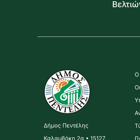
Βελτιώ
Ο
Ο
Υ
Α
Δήμος Πεντέλης
Τ
Καλαμβόκη 2α • 15127,
Γ