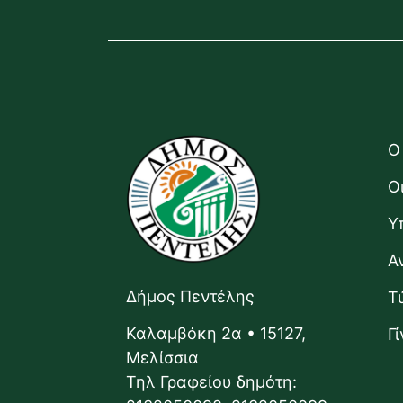
Ο
Ο
Υ
Α
Δήμος Πεντέλης
Τ
Καλαμβόκη 2α • 15127,
Γ
Μελίσσια
Τηλ Γραφείου δημότη: