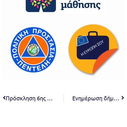
Πρόσκληση 6ης Συνεδρίασης Συμβουλίου της Κοινότητας Μελισσίων του Δήμου Πεντέλης
Ενημέρωση δήμων περιφέρειας Αττικής για την δυνατότητα αναλύσεων εδάφους και νερού από το τμήμα Γεωργικών Εφαρμογών και Αναλύσεις Λιπασμάτων Αττικής