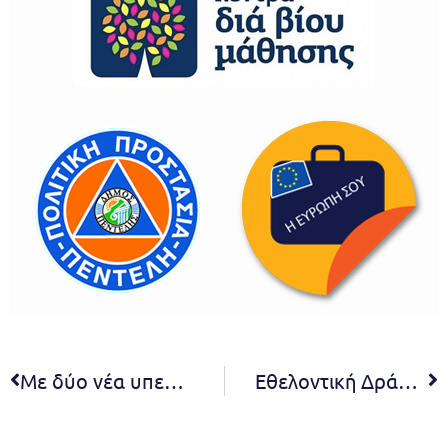
Με δύο νέα υπερσύγχρονα απορριμματοφόρα ενισχύεται ο Δήμος Πεντέλης
Εθελοντική Δράση Καθαρισμού από το Δήμο Πεντέλης και τον ΣΠΑΠ. Λόφος Προφήτη Ηλία, Νέα Πεντέλη – Κυριακή 16/5 – 10 π.μ.