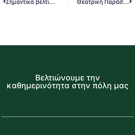
Σημαντικά βελτιωμένη η ασφάλεια των πολιτών. Μειωμένα τα περιστατικά συγκριτικά με το 2019, σύμφωνα με το τμήμα ασφαλείας Πεντέλης. Δήμητρα Κεχαγιά: «Στο βαθμό που μας αναλογεί, μία ακόμη δέσμευσή μας υλοποιήθηκε και τα αποτελέσματα είναι μετρήσιμα: η εγκληματικότητα στον Δήμο Πεντέλης έχει περιοριστεί σημαντικά».
Θεατρική Παράσταση “Στην υγειά του Μακαρίτη” – Σάββατο 1 Ιουλίου και ώρα 20:30 – Μέγαρο Δουκίσσης Πλακεντίας
Βελτιώνουμε την
καθημερινότητα στην πόλη μας