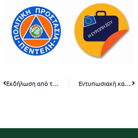
Εκδήλωση από το Δήμο Πεντέλης και το Σωματείο Ένωση Μικρασιατών Μελισσίων στο πλαίσιο της επετείου μνήμης για τα 100 χρόνια από τη Μικρασιατική Καταστροφή: «Φωνές Μικρασιατικού Ελληνισμού» – Μνήμες, αναφορές κληρονομιά Μικρασιατικού Ελληνισμού. Κυριακή 11 Σεπτεμβρίου και ώρα 20:30, στο Ανοικτό Θεατράκι Μελισσίων
Εντυπωσιακή και η 2η εκδήλωση στο Αρχαίο Λατομείο στο πλαίσιο του 1ου Φεστιβάλ Πεντελικού. Ποιοτική παράσταση από την ορχήστρα της ΕΡΤ αποζημίωσε όσους παρακολούθησαν την εκδήλωση. Δήμητρα Κεχαγιά – Κώστας Μπακογιάννης: Δημιουργούμε ένα νέο θεσμό στην πρωτεύουσα