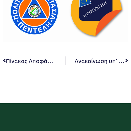
Πίνακας Αποφάσεων 31ης συνεδρίασης Οικονομικής Επιτροπής 2022
Ανακοίνωση υπ’ αριθμόν ΣΟΧ 5/2022 για την πρόσληψη με σύμβαση εργασίας ιδιωτικού δικαίου ορισμένου χρόνου, συνολικά τεσσάρων (4) ατόμων για την υλοποίηση της δράσης «Προώθηση και υποστήριξη παιδιών για την ένταξή τους στην προσχολική εκπαίδευση καθώς και για την πρόσβαση παιδιών σχολικής ηλικίας, εφήβων και ατόμων με αναπηρία, σε υπηρεσίες δημιουργικής απασχόλησης της χρονικής περιόδου 2022-2023»